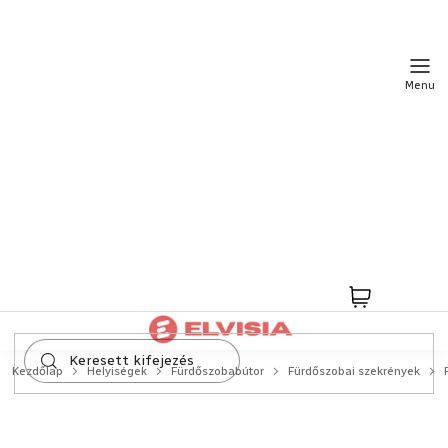
Ugrás
a
fő
tartalomhoz
Kosár
Kezdőlap
Helyiségek
Fürdőszobabútor
Fürdőszobai szekrények