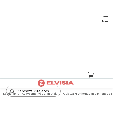
Ugrás
a
fő
tartalomhoz
Kosár
Kezdőlap
Kedvezményes ajánlatok
Alakítsa ki otthonában a pihenés sz