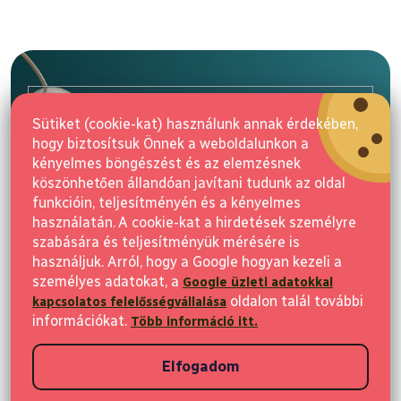
L
á
b
l
E-mail
é
Sütiket (cookie-kat) használunk annak érdekében,
c
hogy biztosítsuk Önnek a weboldalunkon a
Feliratkozás
kényelmes böngészést és az elemzésnek
köszönhetően állandóan javítani tudunk az oldal
funkcióin, teljesítményén és a kényelmes
használatán. A cookie-kat a hirdetések személyre
szabására és teljesítményük mérésére is
használjuk. Arról, hogy a Google hogyan kezeli a
személyes adatokat, a
Google üzleti adatokkal
Vásárlás
oldalon talál további
kapcsolatos felelősségvállalása
információkat.
Több információ itt.
Ügyfeleknek
Elfogadom
Vásárlási információk