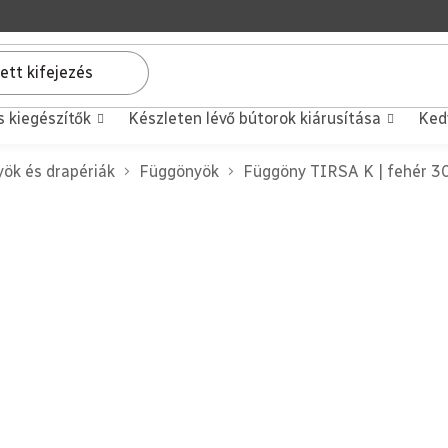
s kiegészítők
Készleten lévő bútorok kiárusítása
Ked
ök és drapériák
Függönyök
Függöny TIRSA K | fehér 3