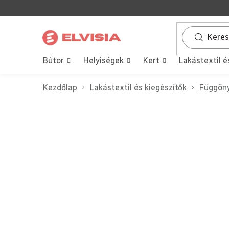
Ugrás
a
fő
tartalomhoz
Bútor
Helyiségek
Kert
Lakástextil é
Kezdőlap
Lakástextil és kiegészítők
Függöny