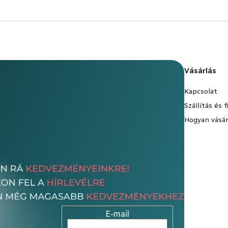
Vásárlás
Kapcsolat
Szállítás és 
Hogyan vásár
E-mail