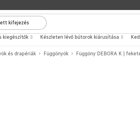
s kiegészítők
Készleten lévő bútorok kiárusítása
Ked
ök és drapériák
Függönyök
Függöny DEBORA K | feket