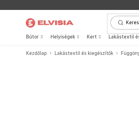
Ugrás
a
fő
tartalomhoz
Bútor
Helyiségek
Kert
Lakástextil é
Kezdőlap
Lakástextil és kiegészítők
Függöny