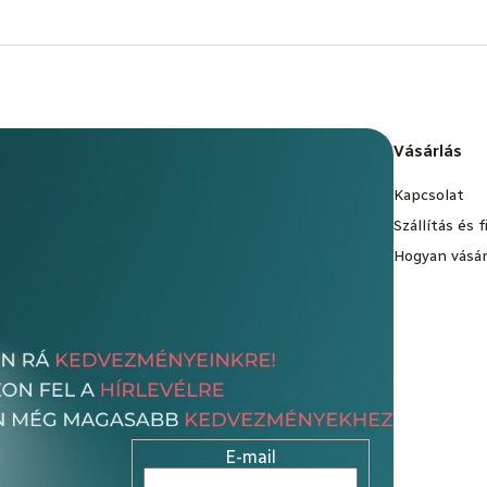
Vásárlás
Kapcsolat
Szállítás és 
Hogyan vásár
E-mail