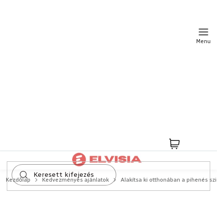
Ugrás
a
fő
tartalomhoz
Kosár
Kezdőlap
Kedvezményes ajánlatok
Alakítsa ki otthonában a pihenés sz