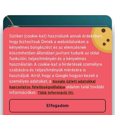
L
á
b
l
E-mail
é
Sütiket (cookie-kat) használunk annak érdekében,
c
hogy biztosítsuk Önnek a weboldalunkon a
Feliratkozás
kényelmes böngészést és az elemzésnek
köszönhetően állandóan javítani tudunk az oldal
funkcióin, teljesítményén és a kényelmes
használatán. A cookie-kat a hirdetések személyre
szabására és teljesítményük mérésére is
használjuk. Arról, hogy a Google hogyan kezeli a
személyes adatokat, a
Google üzleti adatokkal
Vásárlás
oldalon talál további
kapcsolatos felelősségvállalása
információkat.
Több információ itt.
Ügyfeleknek
Elfogadom
Vásárlási információk