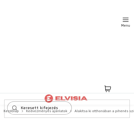
Ugrás
a
fő
tartalomhoz
Kosár
Kezdőlap
Kedvezményes ajánlatok
Alakítsa ki otthonában a pihenés sz