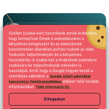
L
á
b
l
E-mail
é
Sütiket (cookie-kat) használunk annak érdekében,
c
hogy biztosítsuk Önnek a weboldalunkon a
Feliratkozás
kényelmes böngészést és az elemzésnek
köszönhetően állandóan javítani tudunk az oldal
funkcióin, teljesítményén és a kényelmes
használatán. A cookie-kat a hirdetések személyre
szabására és teljesítményük mérésére is
használjuk. Arról, hogy a Google hogyan kezeli a
személyes adatokat, a
Google üzleti adatokkal
Vásárlás
oldalon talál további
kapcsolatos felelősségvállalása
információkat.
Több információ itt.
Ügyfeleknek
Elfogadom
Vásárlási információk