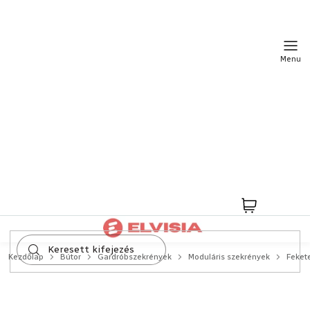
Ugrás
a
fő
tartalomhoz
Kosár
Kezdőlap
Bútor
Gardróbszekrények
Moduláris szekrények
Feket