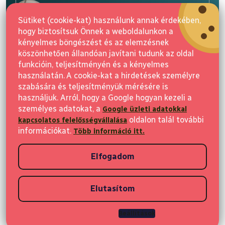
l
E-mail
é
Sütiket (cookie-kat) használunk annak érdekében,
c
hogy biztosítsuk Önnek a weboldalunkon a
Feliratkozás
kényelmes böngészést és az elemzésnek
köszönhetően állandóan javítani tudunk az oldal
funkcióin, teljesítményén és a kényelmes
használatán. A cookie-kat a hirdetések személyre
szabására és teljesítményük mérésére is
használjuk. Arról, hogy a Google hogyan kezeli a
személyes adatokat, a
Google üzleti adatokkal
Vásárlás
oldalon talál további
kapcsolatos felelősségvállalása
információkat.
Több információ itt.
Ügyfeleknek
Elfogadom
Vásárlási információk
Elutasítom
Copyright 2026
Elvisia
. Minden jog fenntartva.
Beállítások
Shoptet készítette