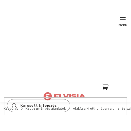
Ugrás
a
fő
tartalomhoz
Kosár
Kezdőlap
Kedvezményes ajánlatok
Alakítsa ki otthonában a pihenés sz