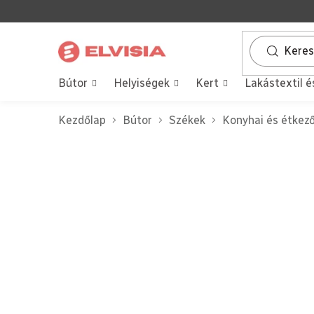
Ugrás
a
fő
tartalomhoz
Bútor
Helyiségek
Kert
Lakástextil é
Kezdőlap
Bútor
Székek
Konyhai és étkez