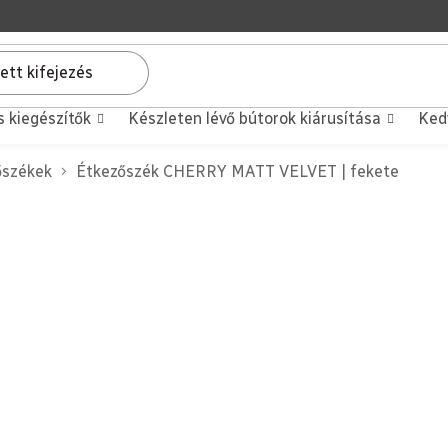
s kiegészítők
Készleten lévő bútorok kiárusítása
Ked
őszékek
Étkezőszék CHERRY MATT VELVET | fekete