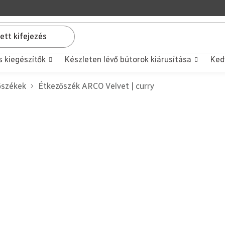
s kiegészítők
Készleten lévő bútorok kiárusítása
Ked
őszékek
Étkezőszék ARCO Velvet | curry