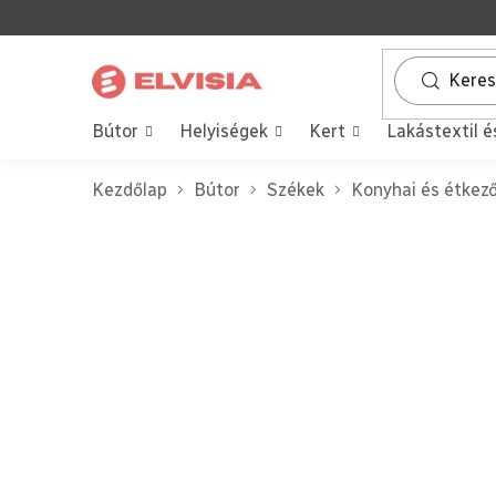
Ugrás
a
fő
tartalomhoz
Bútor
Helyiségek
Kert
Lakástextil é
Kezdőlap
Bútor
Székek
Konyhai és étkez