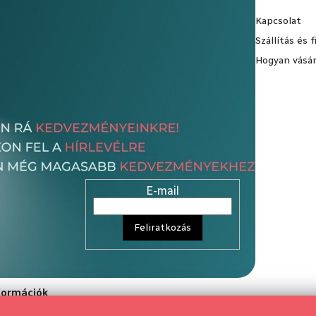
Kapcsolat
Szállítás és 
Hogyan vásár
E-mail
Feliratkozás
nformációk