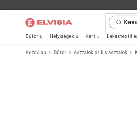
Ugrás
a
fő
tartalomhoz
Bútor
Helyiségek
Kert
Lakástextil é
Kezdőlap
Bútor
Asztalok és kis asztalok
K