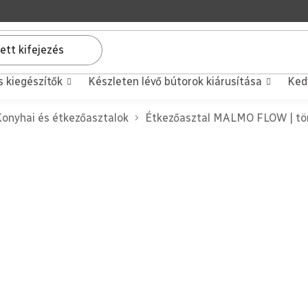
s kiegészítők
Készleten lévő bútorok kiárusítása
Ked
onyhai és étkezőasztalok
Étkezőasztal MALMO FLOW | t