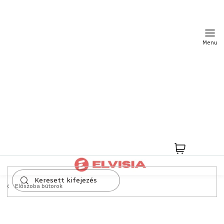
Ugrás
a
fő
tartalomhoz
Kosár
Előszoba bútorok