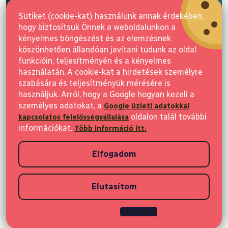
l
E-mail
é
Sütiket (cookie-kat) használunk annak érdekében,
c
hogy biztosítsuk Önnek a weboldalunkon a
Feliratkozás
kényelmes böngészést és az elemzésnek
köszönhetően állandóan javítani tudunk az oldal
funkcióin, teljesítményén és a kényelmes
használatán. A cookie-kat a hirdetések személyre
szabására és teljesítményük mérésére is
használjuk. Arról, hogy a Google hogyan kezeli a
személyes adatokat, a
Google üzleti adatokkal
Vásárlás
oldalon talál további
kapcsolatos felelősségvállalása
információkat.
Több információ itt.
Ügyfeleknek
Elfogadom
Vásárlási információk
Elutasítom
Copyright 2026
Elvisia
. Minden jog fenntartva.
Beállítások
Shoptet készítette