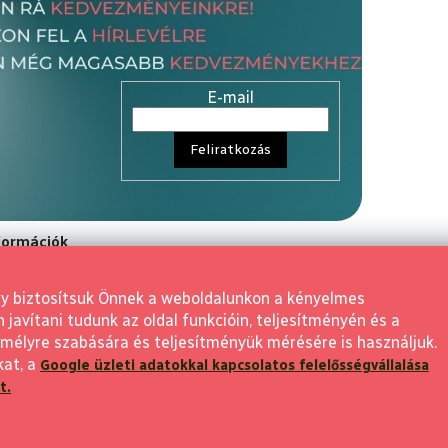
E-mail
Feliratkozás
nformációk
rződési Feltétele
gy biztosítsuk Önnek a weboldalunkon a kényelmes
aló elállás
avítani tudunk az oldal funkcióin, teljesítményén és a
 visszaküldés
mélyre szabására és teljesítményük mérésére is használjuk.
kat, a
Google üzleti adatokkal kapcsolatos felelősségvállalása
feltételek
t.