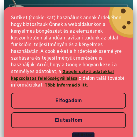
b
l
E-mail
é
Sütiket (cookie-kat) használunk annak érdekében,
c
hogy biztosítsuk Önnek a weboldalunkon a
Feliratkozás
kényelmes böngészést és az elemzésnek
köszönhetően állandóan javítani tudunk az oldal
funkcióin, teljesítményén és a kényelmes
használatán. A cookie-kat a hirdetések személyre
szabására és teljesítményük mérésére is
használjuk. Arról, hogy a Google hogyan kezeli a
személyes adatokat, a
Google üzleti adatokkal
Vásárlás
oldalon talál további
kapcsolatos felelősségvállalása
információkat.
Több információ itt.
Ügyfeleknek
Elfogadom
Vásárlási információk
Elutasítom
Copyright 2026
Elvisia
. Minden jog fenntartva.
Beállítások