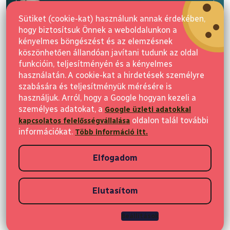
l
E-mail
é
Sütiket (cookie-kat) használunk annak érdekében,
c
hogy biztosítsuk Önnek a weboldalunkon a
Feliratkozás
kényelmes böngészést és az elemzésnek
köszönhetően állandóan javítani tudunk az oldal
funkcióin, teljesítményén és a kényelmes
használatán. A cookie-kat a hirdetések személyre
szabására és teljesítményük mérésére is
használjuk. Arról, hogy a Google hogyan kezeli a
személyes adatokat, a
Google üzleti adatokkal
Vásárlás
oldalon talál további
kapcsolatos felelősségvállalása
információkat.
Több információ itt.
Ügyfeleknek
Elfogadom
Vásárlási információk
Elutasítom
Copyright 2026
Elvisia
. Minden jog fenntartva.
Beállítások
Shoptet készítette