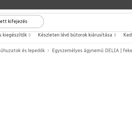
s kiegészítők
Készleten lévő bútorok kiárusítása
Ked
űhuzatok és lepedők
Egyszemélyes ágynemű DELIA | fek