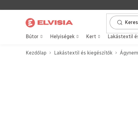
Ugrás
a
fő
tartalomhoz
Bútor
Helyiségek
Kert
Lakástextil é
Kezdőlap
Lakástextil és kiegészítők
Ágynem