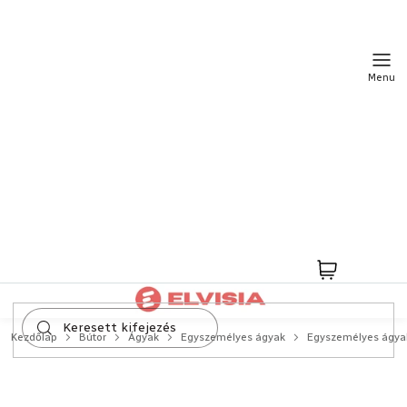
Ugrás
a
fő
tartalomhoz
Kosár
Kezdőlap
Bútor
Ágyak
Egyszemélyes ágyak
Egyszemélyes ágya