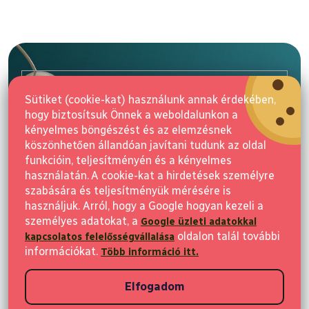
L
á
b
l
E-mail
é
Sütiket (cookie-kat) használunk annak érdekében,
c
hogy biztosítsuk Önnek a weboldalunkon a
Feliratkozás
kényelmes böngészést és az elemzésnek
köszönhetően állandóan javítani tudunk az oldal
funkcióin, teljesítményén és a kényelmes
használatán. A cookie-kat a hirdetések személyre
szabására és teljesítményük mérésére is
használjuk. Arról, hogy a Google hogyan kezeli a
személyes adatokat, a
2 500 Ft az első vásárlásra
Google üzleti adatokkal
Vásárlás
oldalon talál további
kapcsolatos felelősségvállalása
Iratkozzon fel a hírekért, és 2 500 Ft kedvezményt kap első vásárlása
információkat.
Több információ itt.
Ügyfeleknek
után
Elfogadom
Vásárlási információk