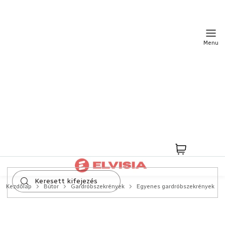
Ugrás
a
fő
tartalomhoz
Kosár
Kezdőlap
Bútor
Gardróbszekrények
Egyenes gardróbszekrények