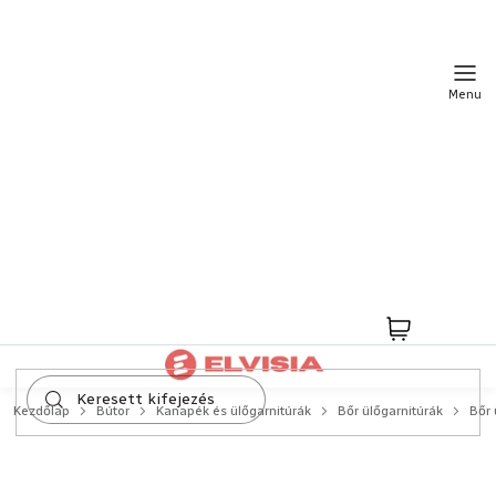
Ugrás
a
fő
tartalomhoz
Kosár
Kezdőlap
Bútor
Kanapék és ülőgarnitúrák
Bőr ülőgarnitúrák
Bőr 