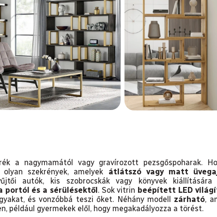
rék a nagymamától vagy gravírozott pezsgőspoharak. H
k olyan szekrények, amelyek
átlátszó vagy matt üvega
yűjtői autók, kis szobrocskák vagy könyvek kiállításár
 portól és a sérülésektől
. Sok vitrin
beépített LED világí
árgyakat, és vonzóbbá teszi őket. Néhány modell
zárható
, a
en, például gyermekek elől, hogy megakadályozza a törést.