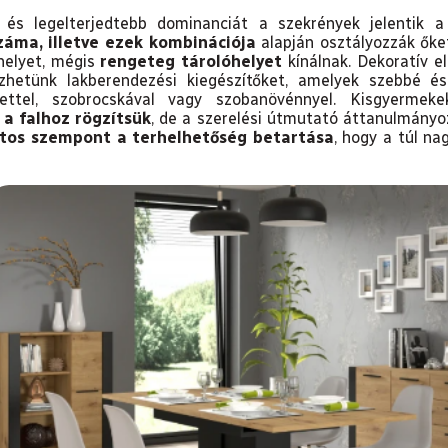
és legelterjedtebb dominanciát a szekrények jelentik 
záma, illetve ezek kombinációja
alapján osztályozzák ők
helyet, mégis
rengeteg tárolóhelyet
kínálnak. Dekoratív e
ezhetünk lakberendezési kiegészítőket, amelyek szebbé é
rettel, szobrocskával vagy szobanövénnyel. Kisgyerme
 a falhoz rögzítsük
, de a szerelési útmutató áttanulmányo
tos szempont a terhelhetőség betartása
, hogy a túl na