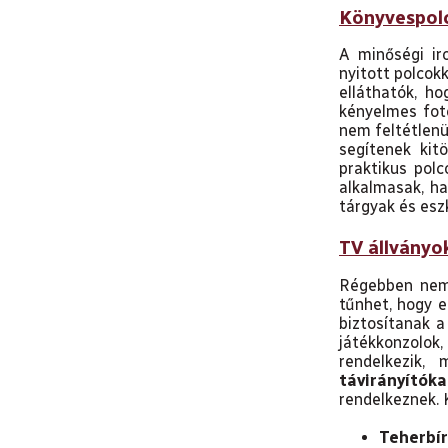
Könyvespol
A minőségi ir
nyitott polcokk
elláthatók, h
kényelmes fot
nem feltétlenü
segítenek kit
praktikus pol
alkalmasak, h
tárgyak és esz
TV állványo
Régebben nem 
tűnhet, hogy e
biztosítanak 
játékkonzolok,
rendelkezik,
távirányítók
rendelkeznek. K
Teherbí