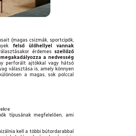
usait (magas csizmák, sportcipők,
ények
felső ülőhellyel vannak
kiválasztásakor érdemes
szellőző
 megakadályozza a nedvesség
y perforált ajtókkal vagy hátsó
nyag választása is, amely könnyen
 különösen a magas, sok polccal
yekre
pők típusának megfelelően, ami
izálnia kell a többi bútordarabbal