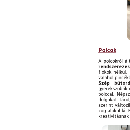
Polcok
A polcokról á
rendszerezés
fiókok nélkül.
valahol pincék
Szép bútord
gyerekszobákb
polccal. Néps
dolgokat táro
szerint változ
zug alakul ki
kreativitásnak 