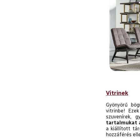
Vitrinek
Gyönyörű bög
vitrinbe! Eze
szuvenírek, g
tartalmukat a
a kiállított t
hozzáférés ell