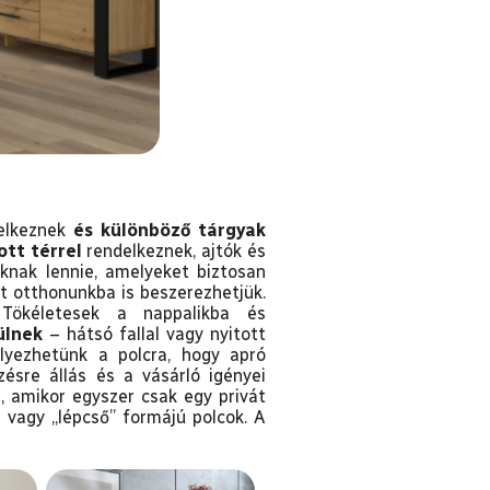
delkeznek
és különböző tárgyak
ott térrel
rendelkeznek, ajtók és
coknak lennie, amelyeket biztosan
t otthonunkba is beszerezhetjük.
 Tökéletesek a nappalikba és
ülnek
– hátsó fallal vagy nyitott
lyezhetünk a polcra, hogy apró
ésre állás és a vásárló igényei
, amikor egyszer csak egy privát
ú vagy „lépcső” formájú polcok. A