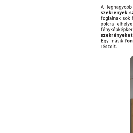
e
A legnagyobb 
szekrények s
l
foglalnak sok 
polcra elhely
fényképképke
szekrényeket
Egy másik
fon
részeit.