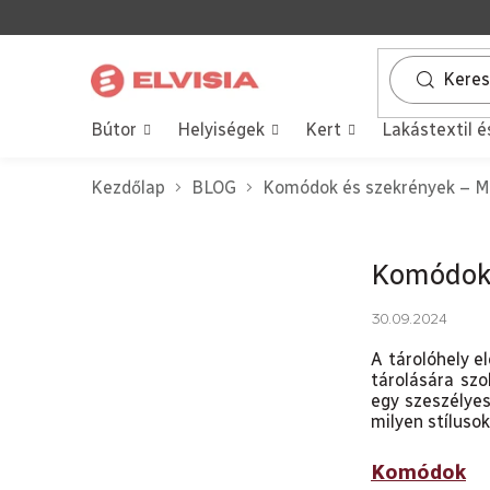
Ugrás
a
fő
tartalomhoz
Bútor
Helyiségek
Kert
Lakástextil é
Kezdőlap
BLOG
Komódok és szekrények – Mi
O
Komódok 
l
d
30.09.2024
a
l
A tárolóhely e
tárolására szo
s
egy szeszélyes
ó
milyen stílusok
p
a
Komódok
n