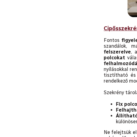
Cipősszekré
Fontos
figye
szandálok, m
felszerelve
, 
polcokat
válas
felhalmozódá
nyílásokkal re
tisztítható é
rendelkező mo
Szekrény tárol
Fix polc
Felhajth
Állíthat
különöse
Ne felejtsük e