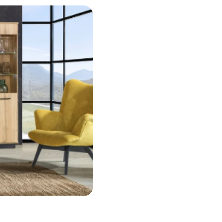
az első
ásra
 500 Ft kedvezményt kap
a után