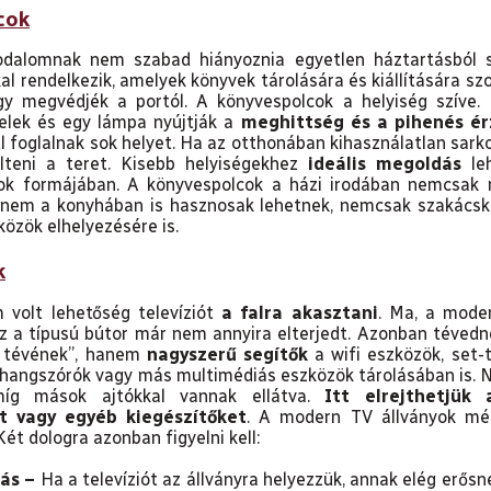
cok
odalomnak nem szabad hiányoznia egyetlen háztartásból
al rendelkezik, amelyek könyvek tárolására és kiállítására szo
ogy megvédjék a portól. A könyvespolcok a helyiség szíve.
Különleges juttatáso
elek és egy lámpa nyújtják a
meghittség és a pihenés ér
l foglalnak sok helyet. Ha az otthonában kihasználatlan sar
személyes adatok kezel
ölteni a teret. Kisebb helyiségekhez
ideális megoldás
leh
cok formájában. A könyvespolcok a házi irodában nemcsa
anem a konyhában is hasznosak lehetnek, nemcsak szakácsk
közök elhelyezésére is.
k
volt lehetőség televíziót
a falra akasztani
. Ma, a mode
z a típusú bútor már nem annyira elterjedt. Azonban tévedn
a tévének”, hanem
nagyszerű segítők
a wifi eszközök, set-t
 hangszórók vagy más multimédiás eszközök tárolásában is. N
 míg mások ajtókkal vannak ellátva.
Itt elrejthetjük
at vagy egyéb kiegészítőket
. A modern TV állványok még
ét dologra azonban figyelni kell:
rás –
Ha a televíziót az állványra helyezzük, annak elég erősne