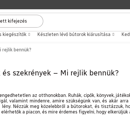
s kiegészítők
Készleten lévő bútorok kiárusítása
Ked
 rejlik bennük?
és szekrények – Mi rejlik bennük?
lengedhetetlen az otthonokban. Ruhák, cipők, könyvek, játék
lgál, valamint mindenre, amire szükségünk van, és akár arra 
 lény. Nézzük meg közelebbről a bútorokat, és tisztázzuk, h
 elérhetők a piacon, és mire érdemes figyelni, hogy elkerüljük 