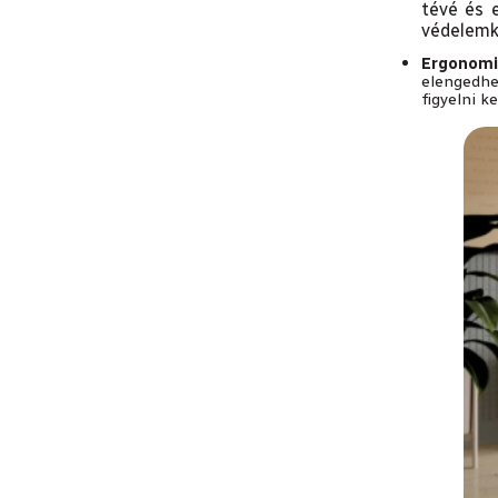
tévé és e
védelemké
Ergonomi
elengedhe
figyelni k