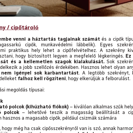
ny / cipőtároló
lembe venni a háztartás tagjainak számát
és a cipők típ
agassarkú cipők, munkavédelmi lábbelik). Egyes szekr
ami praktikus hely lehet a cipőfelvételhez. A szekrény 
ztani, hogy biztosított legyen a megfelelő légkeringés.
Ez
sát és a kellemetlen szagok kialakulását.
Sok szekrén
ndelkezik a jobb szellőzés érdekében. Hasznos lehet olyan a
s
nem igényel sok karbantartást
. A legtöbb szekrényt,
delleket
falhoz kell rögzíteni
, hogy elkerüljük a felborulást.
ási megoldás típusai:
ok
ató polcok (kihúzható fiókok)
– kiválóan alkalmas szűk hel
ó polcok
– lehetővé teszik a magasság beállítását a ci
n hasznos a magasabb cipők, például csizmák számára
l, hogy még ha csak cipősszekrényről van is szó, annak harmon