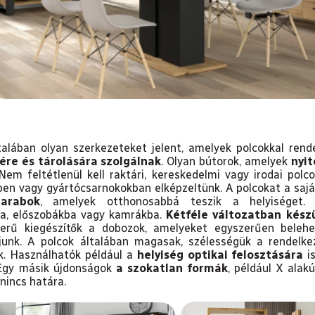
ltalában olyan szerkezeteket jelent, amelyek polcokkal ren
ére és tárolására szolgálnak
. Olyan bútorok, amelyek
nyit
 Nem feltétlenül kell raktári, kereskedelmi vagy irodai pol
ben vagy gyártócsarnokokban elképzeltünk. A polcokat a sajá
arabok
, amelyek otthonosabbá teszik a helyiséget.
a, előszobákba vagy kamrákba.
Kétféle változatban kész
zerű kiegészítők a dobozok, amelyeket egyszerűen belehe
ljunk. A polcok általában magasak, szélességük a rendelkez
ik. Használhatók például a
helyiség optikai felosztására
is
. Egy másik újdonságok
a szokatlan formák
, például X alak
nincs határa.