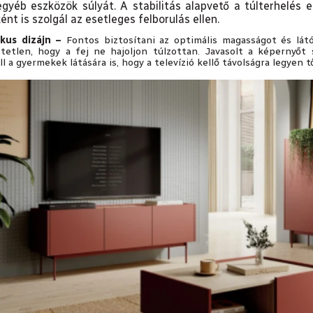
gyéb eszközök súlyát. A stabilitás alapvető a túlterhelés e
nt is szolgál az esetleges felborulás ellen.
kus dizájn –
Fontos biztosítani az optimális magasságot és lá
tetlen, hogy a fej ne hajoljon túlzottan. Javasolt a képernyőt
ell a gyermekek látására is, hogy a televízió kellő távolságra legyen t