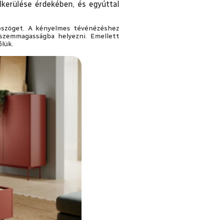
lkerülése érdekében, és egyúttal
tószöget. A kényelmes tévénézéshez
 szemmagasságba helyezni. Emellett
őlük.