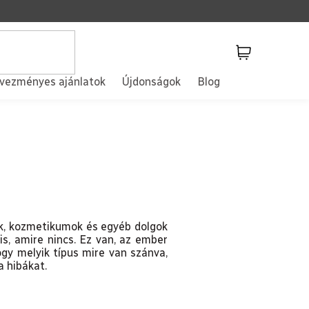
Kosár
vezményes ajánlatok
Újdonságok
Blog
ok, kozmetikumok és egyéb dolgok
is, amire nincs. Ez van, az ember
ogy melyik típus mire van szánva,
a hibákat.