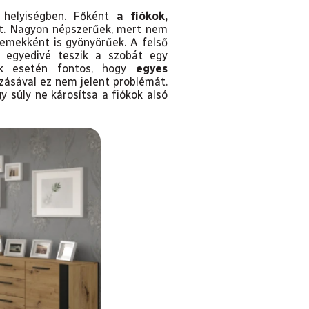
a helyiségben. Főként
a fiókok,
et. Nagyon népszerűek, mert nem
lemekként is gyönyörűek. A felső
s egyedivé teszik a szobát egy
kek esetén fontos, hogy
egyes
zásával ez nem jelent problémát.
gy súly ne károsítsa a fiókok alsó