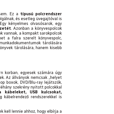
 sem. Ez a
típusú polcrendszer
lgálnak, és esetleg üvegajtóval is
 Egy kényelmes olvasósarok, egy
kat szeretnék
zetét
. Azonban a könyvespolcok
kok vannak, a kompakt sarokpolcok
ésének alapelvei
et a falra szerelt könyvespolc,
k munkadokumentumok tárolására
önyvek tárolására, hanem kisebb
rn korban, egyesek számára úgy
ek. Az állványok nemcsak „helyet
op boxok, DVD/Blu-ray lejátszók,
éhány szekrény nyitott polcokkal
 a kábeleket, USB kulcsokat,
 kábelrendező rendszerekkel is
k kell lennie ahhoz, hogy elbírja a