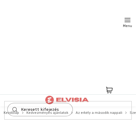
Ugrás
a
fő
tartalomhoz
Kosár
Kezdőlap
Kedvezményes ajánlatok
Az erkély a második nappali
Sze