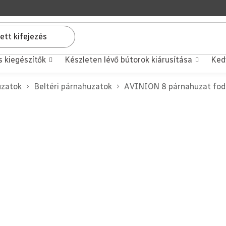
s kiegészítők
Készleten lévő bútorok kiárusítása
Ked
uzatok
Beltéri párnahuzatok
AVINION 8 párnahuzat fodr