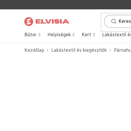
Ugrás
a
fő
tartalomhoz
Bútor
Helyiségek
Kert
Lakástextil é
Kezdőlap
Lakástextil és kiegészítők
Párnah