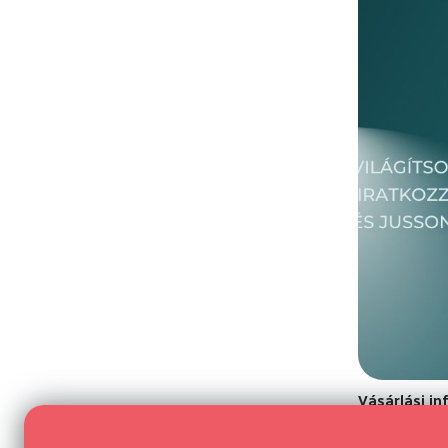
Vásárlási i
Általános Sze