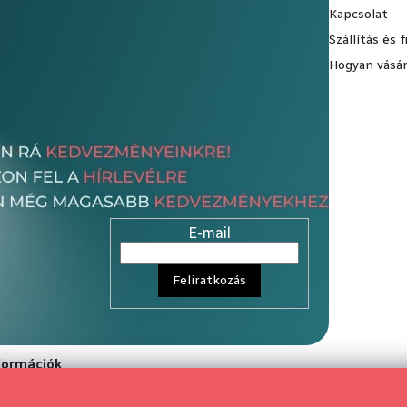
Kapcsolat
Szállítás és 
Hogyan vásár
E-mail
Feliratkozás
nformációk
rződési Feltétele