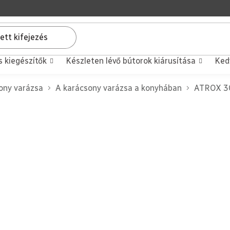
s kiegészítők
Készleten lévő bútorok kiárusítása
Ked
ony varázsa
A karácsony varázsa a konyhában
ATROX 30