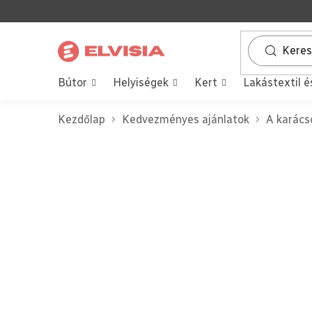
Ugrás
a
fő
tartalomhoz
Bútor
Helyiségek
Kert
Lakástextil é
Kezdőlap
Kedvezményes ajánlatok
A karács