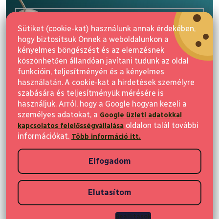
b
l
E-mail
é
Sütiket (cookie-kat) használunk annak érdekében,
c
hogy biztosítsuk Önnek a weboldalunkon a
Feliratkozás
kényelmes böngészést és az elemzésnek
köszönhetően állandóan javítani tudunk az oldal
funkcióin, teljesítményén és a kényelmes
használatán. A cookie-kat a hirdetések személyre
szabására és teljesítményük mérésére is
használjuk. Arról, hogy a Google hogyan kezeli a
személyes adatokat, a
Google üzleti adatokkal
Vásárlás
oldalon talál további
kapcsolatos felelősségvállalása
információkat.
Több információ itt.
Ügyfeleknek
Elfogadom
Vásárlási információk
Elutasítom
Copyright 2026
Elvisia
. Minden jog fenntartva.
Beállítások