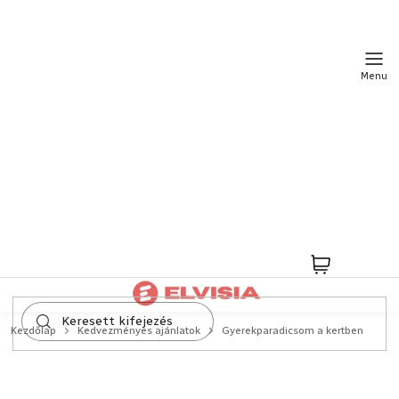
Ugrás
a
fő
tartalomhoz
Kosár
Kezdőlap
Kedvezményes ajánlatok
Gyerekparadicsom a kertben