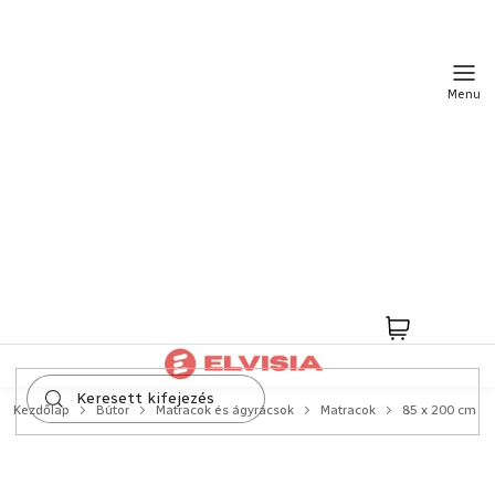
Ugrás
a
fő
tartalomhoz
Kosár
Kezdőlap
Bútor
Matracok és ágyrácsok
Matracok
85 x 200 cm