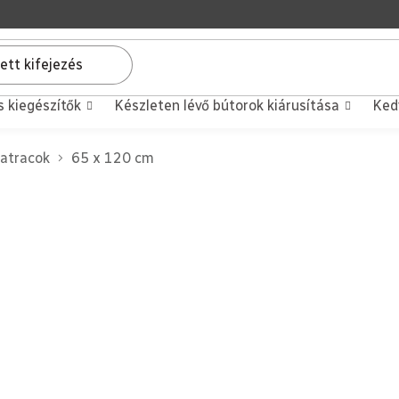
s kiegészítők
Készleten lévő bútorok kiárusítása
Ked
atracok
65 x 120 cm