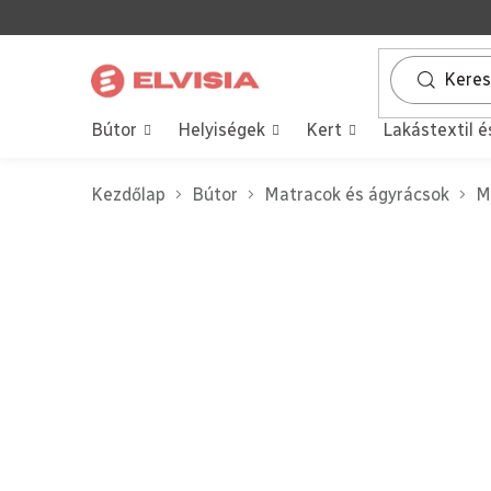
Ugrás
a
fő
tartalomhoz
Bútor
Helyiségek
Kert
Lakástextil é
Kezdőlap
Bútor
Matracok és ágyrácsok
M