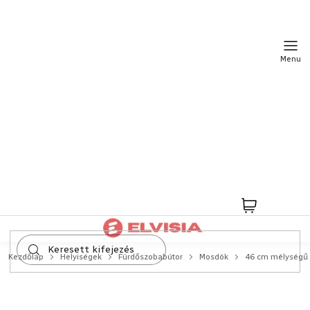
Ugrás
a
fő
tartalomhoz
Kosár
Kezdőlap
Helyiségek
Fürdőszobabútor
Mosdók
46 cm mélységű 