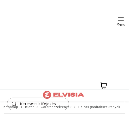
Ugrás
a
fő
tartalomhoz
Kosár
Kezdőlap
Bútor
Gardróbszekrények
Polcos gardróbszekrények