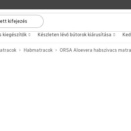
s kiegészítők
Készleten lévő bútorok kiárusítása
Ked
atracok
Habmatracok
ORSA Aloevera habszivacs matra