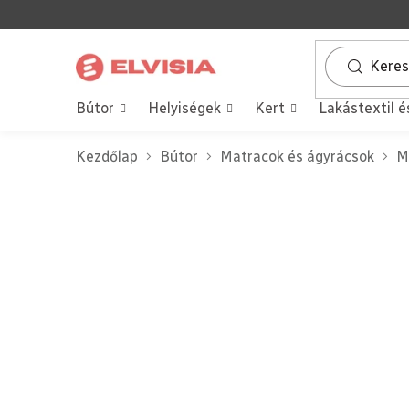
Ugrás
a
fő
tartalomhoz
Bútor
Helyiségek
Kert
Lakástextil é
Kezdőlap
Bútor
Matracok és ágyrácsok
M