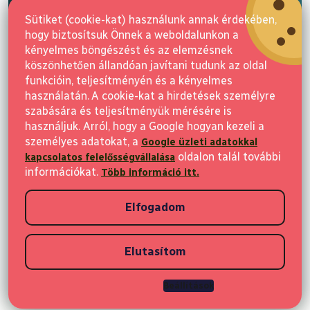
E-mail
é
Sütiket (cookie-kat) használunk annak érdekében,
c
hogy biztosítsuk Önnek a weboldalunkon a
Feliratkozás
kényelmes böngészést és az elemzésnek
köszönhetően állandóan javítani tudunk az oldal
funkcióin, teljesítményén és a kényelmes
használatán. A cookie-kat a hirdetések személyre
szabására és teljesítményük mérésére is
használjuk. Arról, hogy a Google hogyan kezeli a
személyes adatokat, a
Google üzleti adatokkal
Vásárlás
oldalon talál további
kapcsolatos felelősségvállalása
információkat.
Több információ itt.
Ügyfeleknek
Elfogadom
Vásárlási információk
Elutasítom
Copyright 2026
Elvisia
. Minden jog fenntartva.
Beállítások
Shoptet készítette