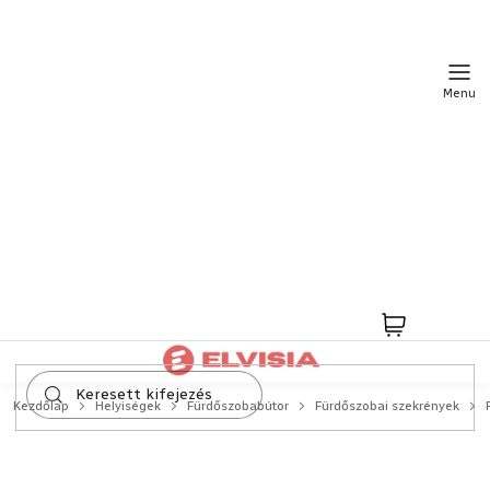
Ugrás
a
fő
tartalomhoz
Kosár
Kezdőlap
Helyiségek
Fürdőszobabútor
Fürdőszobai szekrények