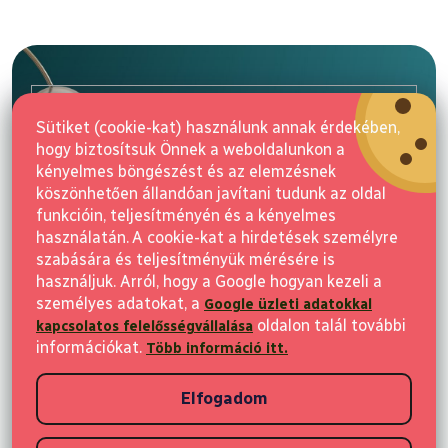
L
á
b
l
E-mail
é
Sütiket (cookie-kat) használunk annak érdekében,
c
hogy biztosítsuk Önnek a weboldalunkon a
Feliratkozás
kényelmes böngészést és az elemzésnek
köszönhetően állandóan javítani tudunk az oldal
funkcióin, teljesítményén és a kényelmes
használatán. A cookie-kat a hirdetések személyre
szabására és teljesítményük mérésére is
használjuk. Arról, hogy a Google hogyan kezeli a
személyes adatokat, a
Google üzleti adatokkal
Vásárlás
oldalon talál további
kapcsolatos felelősségvállalása
információkat.
Több információ itt.
Ügyfeleknek
Elfogadom
Vásárlási információk