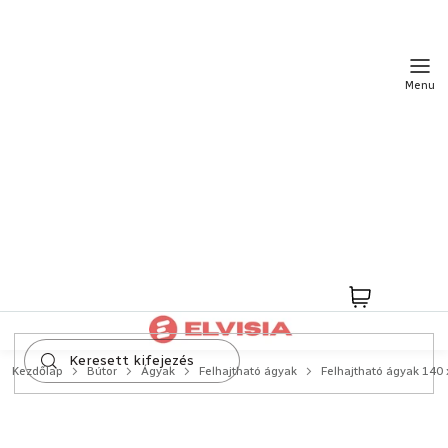
Ugrás
a
fő
tartalomhoz
Kosár
Kezdőlap
Bútor
Ágyak
Felhajtható ágyak
Felhajtható ágyak 140