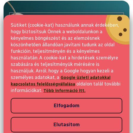
á
b
l
E-mail
é
Sütiket (cookie-kat) használunk annak érdekében,
c
hogy biztosítsuk Önnek a weboldalunkon a
Feliratkozás
kényelmes böngészést és az elemzésnek
köszönhetően állandóan javítani tudunk az oldal
funkcióin, teljesítményén és a kényelmes
használatán. A cookie-kat a hirdetések személyre
szabására és teljesítményük mérésére is
használjuk. Arról, hogy a Google hogyan kezeli a
személyes adatokat, a
Google üzleti adatokkal
Vásárlás
oldalon talál további
kapcsolatos felelősségvállalása
információkat.
Több információ itt.
Ügyfeleknek
Elfogadom
Vásárlási információk
Elutasítom
Copyright 2026
Elvisia
. Minden jog fenntartva.