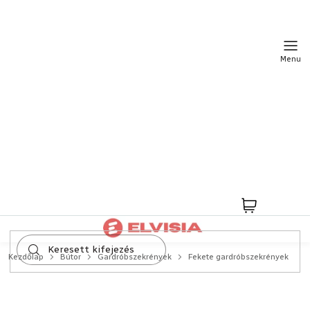
Ugrás
a
fő
tartalomhoz
Kosár
Kezdőlap
Bútor
Gardróbszekrények
Fekete gardróbszekrények