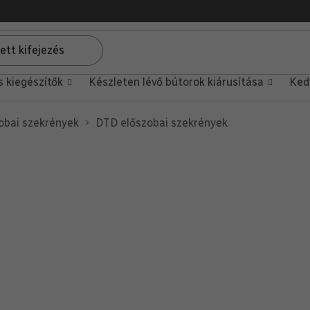
s kiegészítők
Készleten lévő bútorok kiárusítása
Ked
obai szekrények
DTD előszobai szekrények