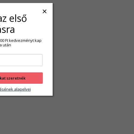
az első
ásra
2 500 Ft kedvezményt kap
a után
kat szeretnék
ésének alapelvei