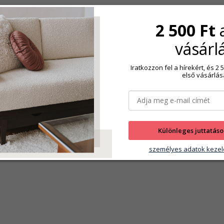
2 500 Ft
vásárl
Iratkozzon fel a hírekért, és 
első vásárlás
Különleges juttatáso
személyes adatok kezel