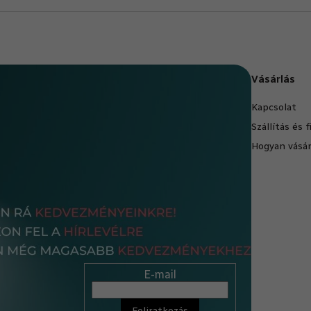
Vásárlás
Kapcsolat
Szállítás és 
Hogyan vásár
E-mail
Feliratkozás