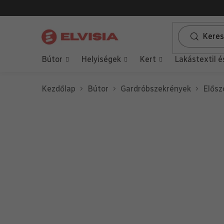
Ugrás
a
fő
tartalomhoz
Bútor
Helyiségek
Kert
Lakástextil é
Kezdőlap
Bútor
Gardróbszekrények
Elősz